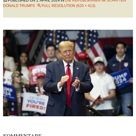
PUBLISHED ON
1. APRIL 2024
IN
DIE REPUBLIKANER IM SCHATTEN
DONALD TRUMPS
FULL RESOLUTION (620 × 413)
KOMMENTARE