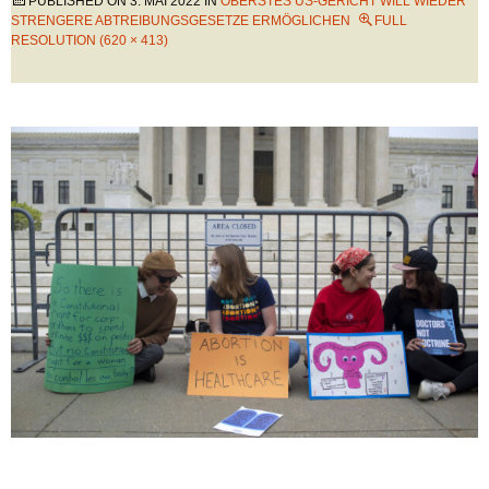
PUBLISHED ON
3. MAI 2022
IN
OBERSTES US-GERICHT WILL WIEDER
STRENGERE ABTREIBUNGSGESETZE ERMÖGLICHEN
FULL
RESOLUTION (620 × 413)