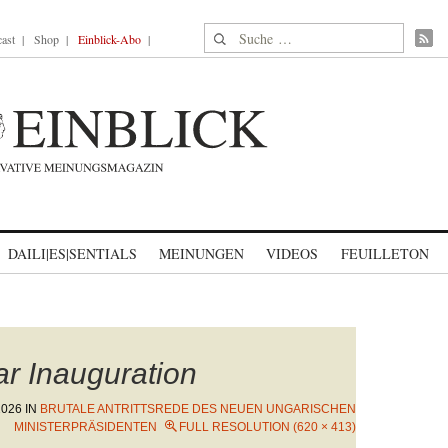
Suche nach:
ast
Shop
Einblick-Abo
DAILI|ES|SENTIALS
MEINUNGEN
VIDEOS
FEUILLETON
r Inauguration
2026
IN
BRUTALE ANTRITTSREDE DES NEUEN UNGARISCHEN
MINISTERPRÄSIDENTEN
FULL RESOLUTION (620 × 413)