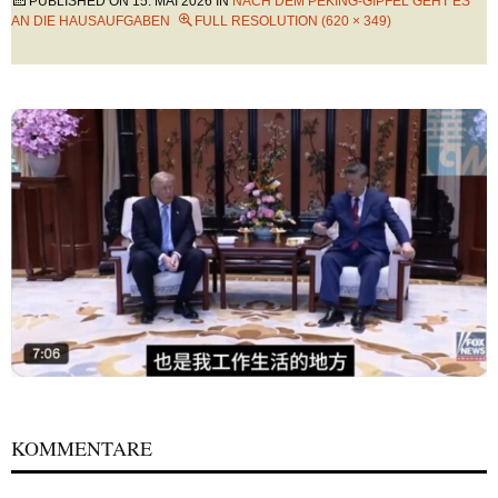
PUBLISHED ON
15. MAI 2026
IN
NACH DEM PEKING-GIPFEL GEHT ES
AN DIE HAUSAUFGABEN
FULL RESOLUTION (620 × 349)
KOMMENTARE