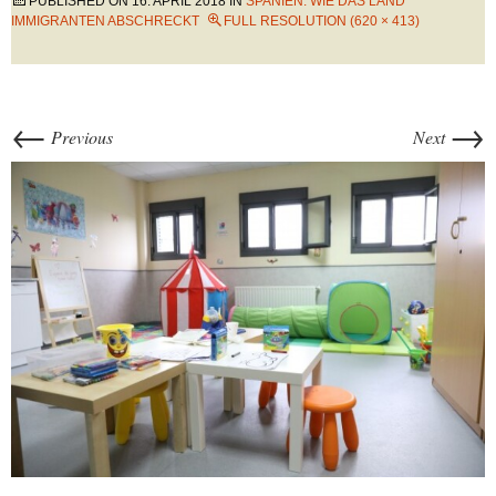
PUBLISHED ON
16. APRIL 2018
IN
SPANIEN: WIE DAS LAND
IMMIGRANTEN ABSCHRECKT
FULL RESOLUTION (620 × 413)
←
→
Previous
Next