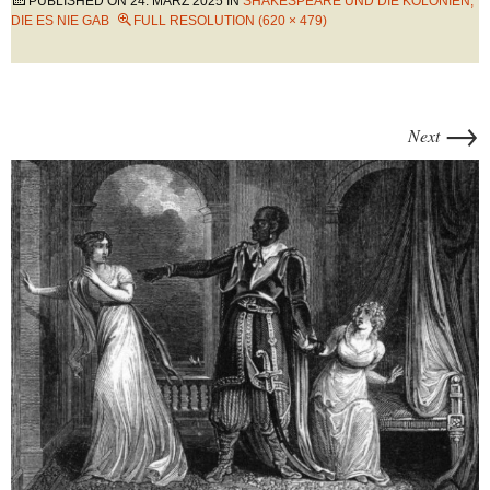
PUBLISHED ON
24. MÄRZ 2025
IN
SHAKESPEARE UND DIE KOLONIEN,
DIE ES NIE GAB
FULL RESOLUTION (620 × 479)
→
Next