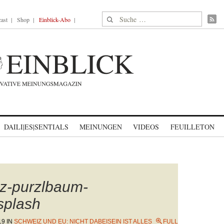
Suche nach:
ast
Shop
Einblick-Abo
DAILI|ES|SENTIALS
MEINUNGEN
VIDEOS
FEUILLETON
rz-purzlbaum-
plash
19
IN
SCHWEIZ UND EU: NICHT DABEISEIN IST ALLES
FULL