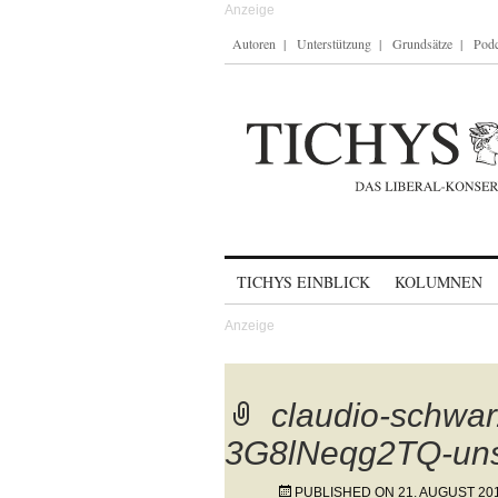
Autoren
Unterstützung
Grundsätze
Podc
Skip to content
TICHYS EINBLICK
KOLUMNEN
claudio-schwa
3G8lNeqg2TQ-uns
PUBLISHED ON
21. AUGUST 20