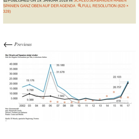
PUBLISHED ON
19. JANUAR 2018
IN
SCHLEUSERBANDEN HABEN
SPANIEN GANZ OBEN AUF DER AGENDA
FULL RESOLUTION (620 ×
328)
←
Previous