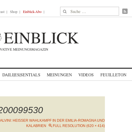
Suche nach:
ast
Shop
Einblick-Abo
DAILI|ES|SENTIALS
MEINUNGEN
VIDEOS
FEUILLETON
1200099530
ALVINI: HEISSER WAHLKAMPF IN DER EMILIA-ROMAGNA UND K
ALABRIEN
FULL RESOLUTION (620 × 414)