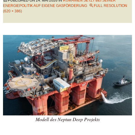
PUBLISHED ON
24. MAI 2026
IN
RUMÄNIEN SETZT BEI SEINER
ENERGIEPOLITIK AUF EIGENE GASFÖRDERUNG
FULL RESOLUTION
(620 × 386)
Modell des Neptun Deep Projekts