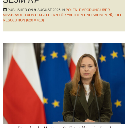
PUBLISHED ON
9. AUGUST 2025
IN
POLEN: EMPÖRUNG ÜBER
MISSBRAUCH VON EU-GELDERN FÜR YACHTEN UND SAUNEN
FULL
RESOLUTION (620 × 413)
Die polnische Ministerin für Entwicklungsfonds und