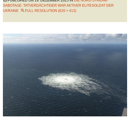
PUBLISHED ON
19. DEZEMBER 2025
IN
DIE NORD-STREAM-
SABOTAGE: TATVERDÄCHTIGER WAR AKTIVER ELITESOLDAT DER
UKRAINE
FULL RESOLUTION (620 × 413)