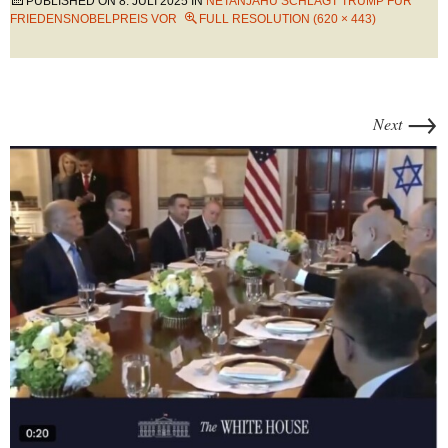
PUBLISHED ON
8. JULI 2025
IN
NETANJAHU SCHLÄGT TRUMP FÜR
FRIEDENSNOBELPREIS VOR
FULL RESOLUTION (620 × 443)
→
Next