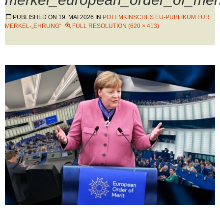
PUBLISHED ON
19. MAI 2026
IN
POTEMKINSCHES EU-PUBLIKUM FÜR
MERKEL-„EHRUNG“
FULL RESOLUTION (620 × 413)