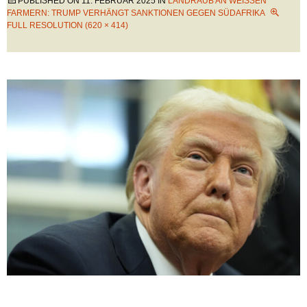
PUBLISHED ON
11. FEBRUAR 2025
IN
LANDRAUB AN WEISSEN F
ARMERN: TRUMP VERHÄNGT SANKTIONEN GEGEN SÜDAFRIKA
FULL RESOLUTION (620 × 414)