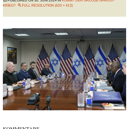
PUBLISHED ON
30. JUNI 2024
IN
KOMMT DER GROSSE NAHOST-K
RIEG?
FULL RESOLUTION (620 × 413)
KOMMENTARE