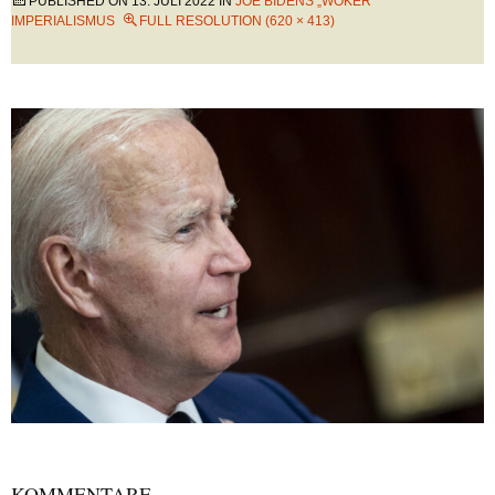
PUBLISHED ON
13. JULI 2022
IN
JOE BIDENS „WOKER“
IMPERIALISMUS
FULL RESOLUTION (620 × 413)
KOMMENTARE