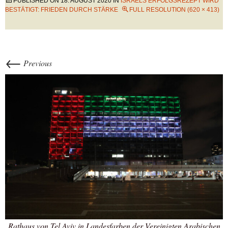
PUBLISHED ON
18. AUGUST 2020
IN
ISRAELS ERFOLGSREZEPT WIRD
BESTÄTIGT: FRIEDEN DURCH STÄRKE
FULL RESOLUTION (620 × 413)
←
Previous
Rathaus von Tel Aviv in Landesfarben der Vereinigten Arabischen