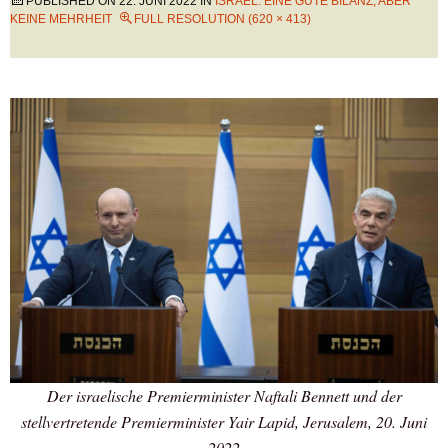
PUBLISHED ON
22. JUNI 2022
IN
ISRAEL: EINE GUTE BILANZ, ABER
KEINE MEHRHEIT
FULL RESOLUTION (620 × 413)
Der israelische Premierminister Naftali Bennett und der
stellvertretende Premierminister Yair Lapid, Jerusalem, 20. Juni
2022