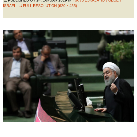
PUBLISHED ON
24. JANUAR 2019
IN
IRANS ESKALATION GEGEN
ISRAEL
FULL RESOLUTION (620 × 435)