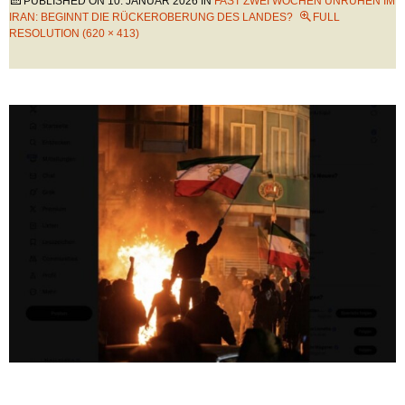
PUBLISHED ON
10. JANUAR 2026
IN
FAST ZWEI WOCHEN UNRUHEN IM
IRAN: BEGINNT DIE RÜCKEROBERUNG DES LANDES?
FULL
RESOLUTION (620 × 413)