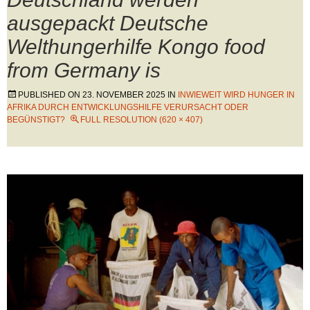
ausgepackt Deutsche
Welthungerhilfe Kongo food
from Germany is
PUBLISHED ON
23. NOVEMBER 2025
IN
INWIEWEIT WIRD HUNGER IN
AFRIKA DURCH ENTWICKLUNGSHILFE VERURSACHT ODER
BEGÜNSTIGT?
FULL RESOLUTION (620 × 407)