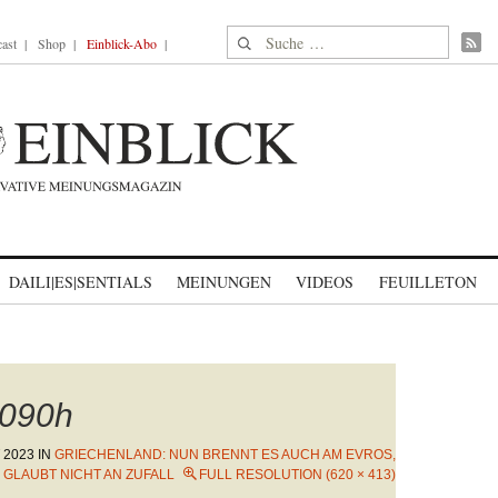
Suche nach:
ast
Shop
Einblick-Abo
DAILI|ES|SENTIALS
MEINUNGEN
VIDEOS
FEUILLETON
090h
 2023
IN
GRIECHENLAND: NUN BRENNT ES AUCH AM EVROS,
GLAUBT NICHT AN ZUFALL
FULL RESOLUTION (620 × 413)