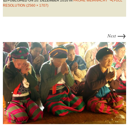
PUBLISHED ON
20. DEZEMBER 2016
IN
FROHE WEIHNACHT
FULL
RESOLUTION (2560 × 1707)
→
Next