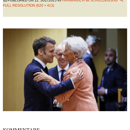
PUBLISHED ON
12. JULI 2025
IN
FRANKREICH IM SCHULDENSOG
FULL RESOLUTION (620 × 413)
KOMMENTARE