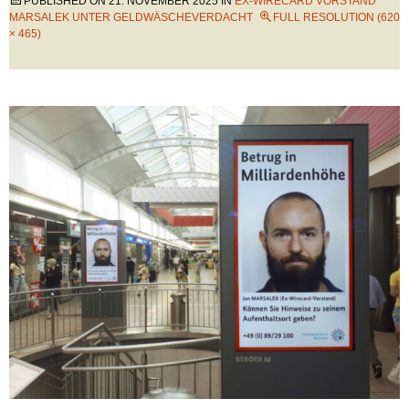
PUBLISHED ON
21. NOVEMBER 2025
IN
EX-WIRECARD VORSTAND
MARSALEK UNTER GELDWÄSCHEVERDACHT
FULL RESOLUTION (620
× 465)