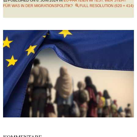
PUBLISHED ON
6. JUNI 2024
IN
EU-PARTEIEN IM TEST: WER STEHT
FÜR WAS IN DER MIGRATIONSPOLITIK?
FULL RESOLUTION (620 × 414)