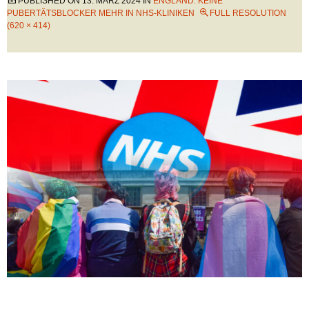
PUBLISHED ON
13. MÄRZ 2024
IN
ENGLAND: KEINE
PUBERTÄTSBLOCKER MEHR IN NHS-KLINIKEN
FULL RESOLUTION
(620 × 414)