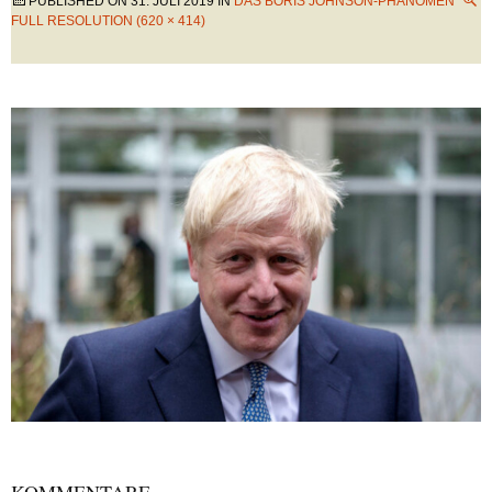
PUBLISHED ON
31. JULI 2019
IN
DAS BORIS JOHNSON-PHÄNOMEN
FULL RESOLUTION (620 × 414)