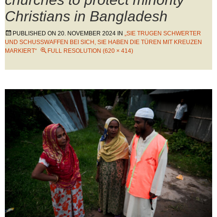
Christians in Bangladesh
PUBLISHED ON
20. NOVEMBER 2024
IN
„SIE TRUGEN SCHWERTER
UND SCHUSSWAFFEN BEI SICH, SIE HABEN DIE TÜREN MIT KREUZEN
MARKIERT“
FULL RESOLUTION (620 × 414)