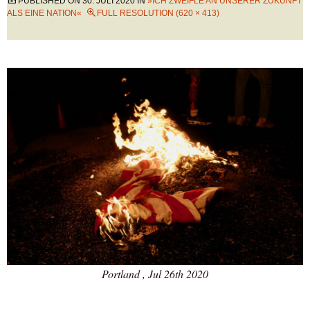
PUBLISHED ON
30. JULI 2020
IN
»ICH ZWEIFLE AN UNSERER ZUKUNFT
ALS EINE NATION«
FULL RESOLUTION (620 × 413)
Portland , Jul 26th 2020