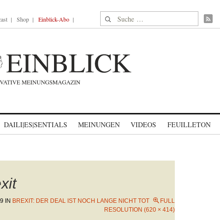
Suche nach:
ast
Shop
Einblick-Abo
DAILI|ES|SENTIALS
MEINUNGEN
VIDEOS
FEUILLETON
xit
19
IN
BREXIT: DER DEAL IST NOCH LANGE NICHT TOT
FULL
RESOLUTION (620 × 414)