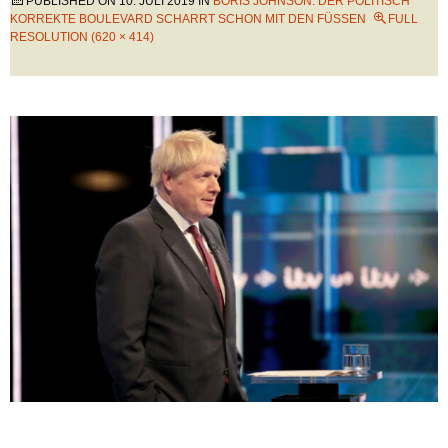
PUBLISHED ON
10. JULI 2019
IN
BORIS JOHNSON: DER POLITISCH
KORREKTE BOULEVARD SCHARRT SCHON MIT DEN FÜSSEN
FULL
RESOLUTION (620 × 414)