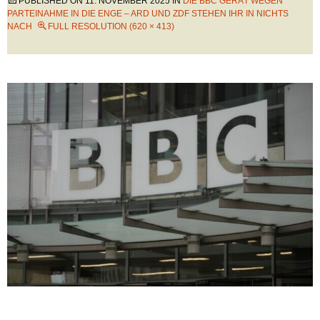
PUBLISHED ON
11. NOVEMBER 2025
IN
DIE BBC GERÄT WEGEN
PARTEINAHME IN DIE ENGE – ARD UND ZDF STEHEN IHR IN NICHTS
NACH
FULL RESOLUTION (620 × 413)