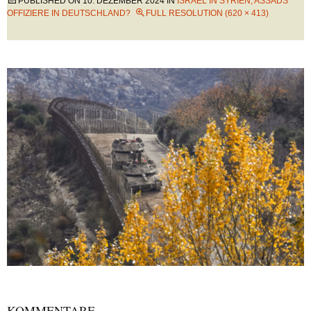
PUBLISHED ON
10. DEZEMBER 2024
IN
ISRAEL IN SYRIEN, ASSADS
OFFIZIERE IN DEUTSCHLAND?
FULL RESOLUTION (620 × 413)
KOMMENTARE