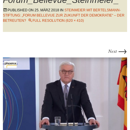
PUBLISHED ON
25. MÄRZ 2018
IN
STEINMEIER MIT BERTELSMANN-
STIFTUNG: „FORUM BELLEVUE ZUR ZUKUNFT DER DEMOKRATIE“ – DER
BETREUTEN?
FULL RESOLUTION (620 × 410)
→
Next