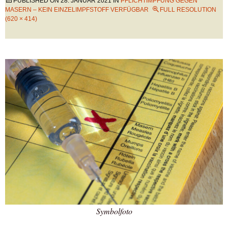
PUBLISHED ON
28. JANUAR 2021
IN
PFLICHTIMPFUNG GEGEN
MASERN – KEIN EINZELIMPFSTOFF VERFÜGBAR
FULL RESOLUTION
(620 × 414)
Symbolfoto