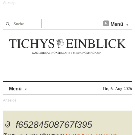
Suche nach:
Menü
Skip to content
Do, 6. Aug 2026
Menü
f65284508767f395