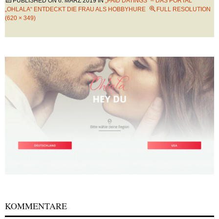
PUBLISHED ON
6. MÄRZ 2019
IN
„PAID DATINGS“ – DAS PORTAL
„OHLALA“ ENTDECKT DIE FRAU ALS HOBBYHURE
FULL RESOLUTION
(620 × 349)
KOMMENTARE