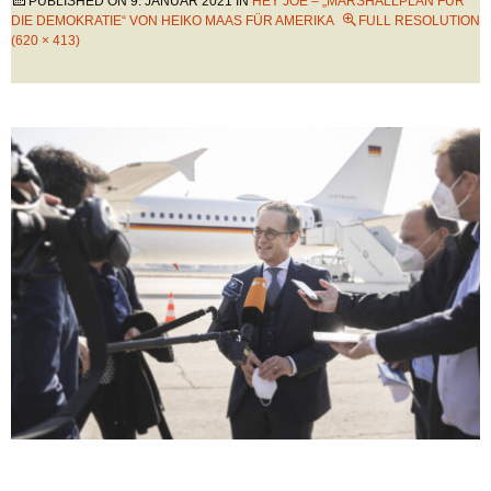
PUBLISHED ON
9. JANUAR 2021
IN
HEY JOE – „MARSHALLPLAN FÜR
DIE DEMOKRATIE“ VON HEIKO MAAS FÜR AMERIKA
FULL RESOLUTION
(620 × 413)