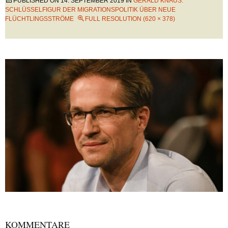
PUBLISHED ON
14. SEPTEMBER 2019
IN
GERALD KNAUS:
SCHLÜSSELFIGUR DER MIGRATIONSPOLITIK ÜBER NEUE
FLÜCHTLINGSSTRÖME
FULL RESOLUTION (620 × 378)
KOMMENTARE