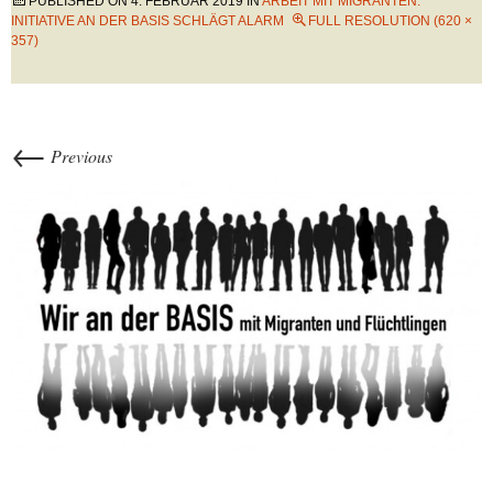
PUBLISHED ON
4. FEBRUAR 2019
IN
ARBEIT MIT MIGRANTEN:
INITIATIVE AN DER BASIS SCHLÄGT ALARM
FULL RESOLUTION (620 ×
357)
←
Previous