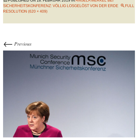
PUBLISHED ON
18. FEBRUAR 2019
IN
ANGELA MERKEL BEI
SICHERHEITSKONFERENZ: VÖLLIG LOSGELÖST VON DER ERDE
FULL
RESOLUTION (620 × 409)
←
Previous