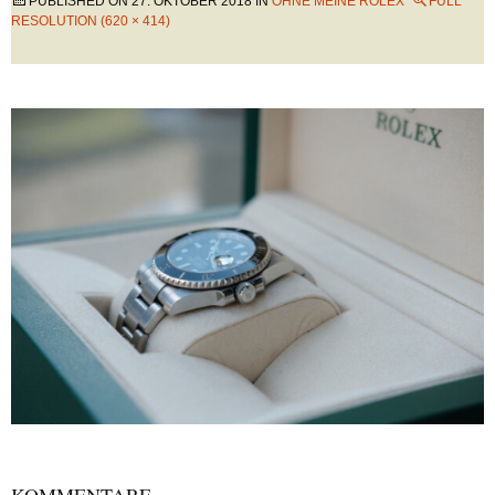
PUBLISHED ON
27. OKTOBER 2018
IN
OHNE MEINE ROLEX
FULL
RESOLUTION (620 × 414)