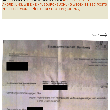
PUBLISHED ON
18. NOVEMBER 2024
IN
NACH GERICHTLICHER
ANORDNUNG: WIE EINE HAUSDURCHSUCHUNG WEGEN EINES X-POSTS
ZUR POSSE WURDE
FULL RESOLUTION (620 × 977)
→
Next