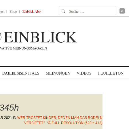
Suche nach:
ast
Shop
Einblick-Abo
DAILI|ES|SENTIALS
MEINUNGEN
VIDEOS
FEUILLETON
345h
AR 2021
IN
WER TRÖSTET KINDER, DENEN MAN DAS RODELN
VERBIETET?
FULL RESOLUTION (620 × 413)