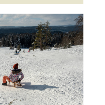
→
Next