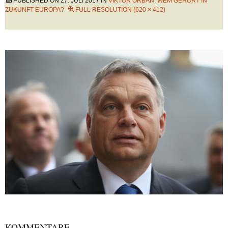
PUBLISHED ON
27. JULI 2017
IN
VIKTOR ORBÁN: WEM GEHÖRT IN
ZUKUNFT EUROPA?
FULL RESOLUTION (620 × 412)
KOMMENTARE