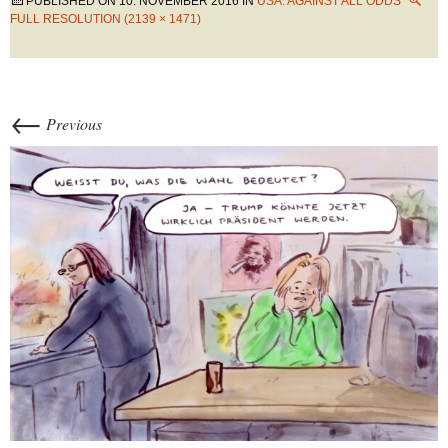
PUBLISHED ON
10. NOVEMBER 2016
IN
USA: AGAINST ALL ODDS
FULL RESOLUTION (2139 × 1471)
←
Previous