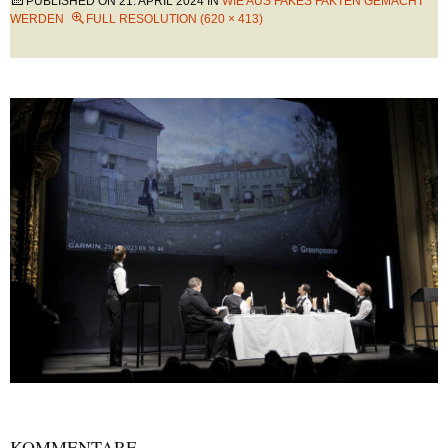
PUBLISHED ON
21. APRIL 2024
IN
WIE AUS FAKES FAKTEN GEMACHT
WERDEN
FULL RESOLUTION (620 × 413)
KOMMENTARE