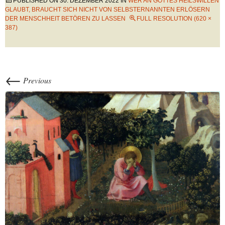
PUBLISHED ON
30. DEZEMBER 2022
IN
WER AN GOTTES HEILSWILLEN
GLAUBT, BRAUCHT SICH NICHT VON SELBSTERNANNTEN ERLÖSERN
DER MENSCHHEIT BETÖREN ZU LASSEN
FULL RESOLUTION (620 ×
387)
←
Previous