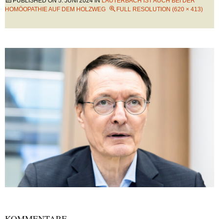
PUBLISHED ON
5. JUNI 2024
IN
LAUTERBACH IST AUCH BEI DER
HOMÖOPATHIE AUF DEM HOLZWEG
FULL RESOLUTION (620 × 413)
KOMMENTARE